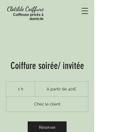
Clotilde Coiffure
Coiffeuse privée à
domic
ile
Coiffure soirée/ invitée
A
partir
1 h
1
A partir de 40€
de
40€
Chez le client
Réserver