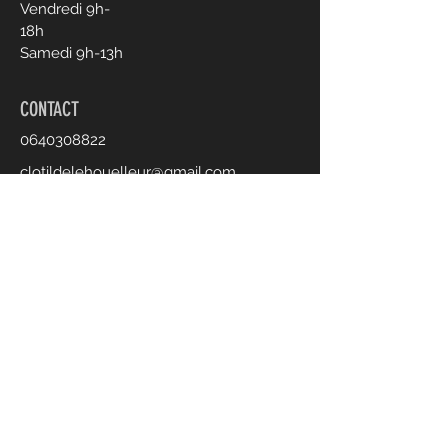
Vendredi 9h-
18h
Samedi 9h-13h
CONTACT
0640308822
clotildelehouelleur@gmail.com
Prendre rendez-vous