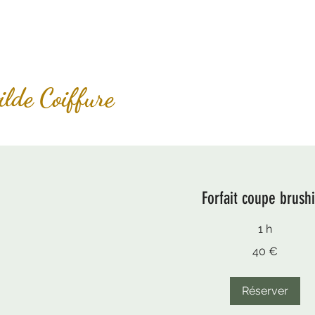
S SERVICES
ilde Coiffure
Forfait coupe brush
1 h
40
40 €
euros
Réserver