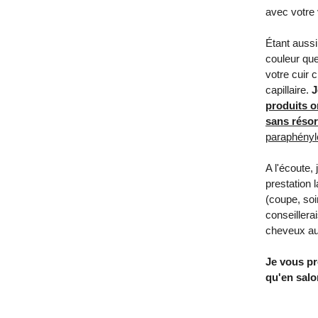
avec votre 
Étant aussi 
couleur qu
votre cuir c
capillaire.
J
produits 
sans réso
paraphényl
A l'écoute, 
prestation 
(coupe, soi
conseillerai
cheveux au
Je vous p
qu'en salo