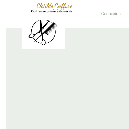
Clotilde Coiffure
Coiffeuse privée à domic
ile
Connexion