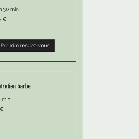
 h 30 min
5 €
ros
Prendre rendez-vous
ntretien barbe
5 min
 €
ros