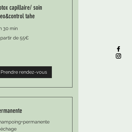
otox capillaire/ soin
leo&control tahe
 h 30 min
 partir de 55€
tir
€
Prendre rendez-vous
ermanente
hampoing+permanente
séchage