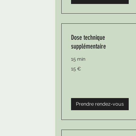
Dose technique
supplémentaire
15 min
15
15 €
euros
Prendre rendez-vous