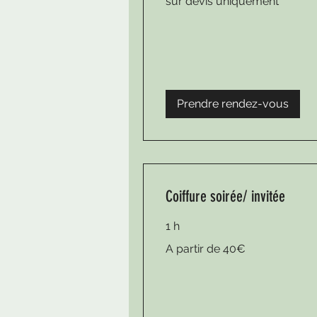
sur devis uniquement
devis
uniquement
Prendre rendez-vous
Coiffure soirée/ invitée
1 h
A
A partir de 40€
partir
de
40€