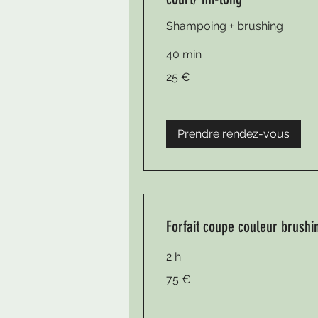
Shampoing + brushing
40 min
25
25 €
euros
Prendre rendez-vous
Forfait coupe couleur brushi
2 h
75
75 €
euros