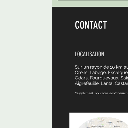
CONTACT
LOCALISATION
Sur un rayon de 10 km aut
Orens, Labège, Escalquen
Odars, Fourquevaux, Saint
Aigrefeuille, Lanta, Casta
*Supplément pour tous déplacement