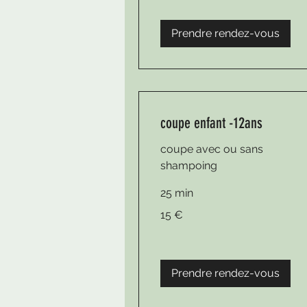
Prendre rendez-vous
coupe enfant -12ans
coupe avec ou sans
shampoing
25 min
15
15 €
euros
Prendre rendez-vous