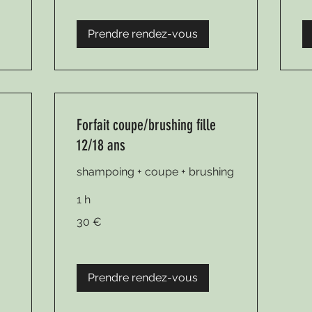
Prendre rendez-vous
Forfait coupe/brushing fille
12/18 ans
shampoing + coupe + brushing
1 h
30
30 €
euros
Prendre rendez-vous