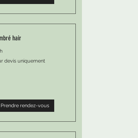
mbré hair
 h
ur devis uniquement
vis
iquement
Prendre rendez-vous