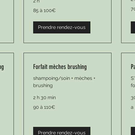
2 h
70
85
7
85 à 100€
à
à
85
100€
Prendre rendez-vous
ng
Forfait mèches brushing
P
shampoing/soin + mèches +
S
brushing
f
2 h 30 min
3
90
a
90 à 110€
a
à
par
110€
de
22
Prendre rendez-vous