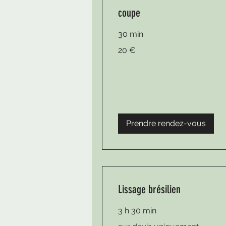
coupe
30 min
20
20 €
euros
Prendre rendez-vous
Lissage brésilien
3 h 30 min
sur