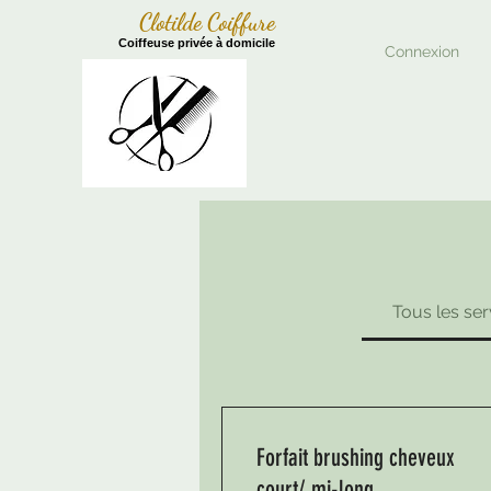
Clotilde Coiffure
Coiffeuse privée à domic
ile
Connexion
Tous les ser
Forfait brushing cheveux
court/ mi-long