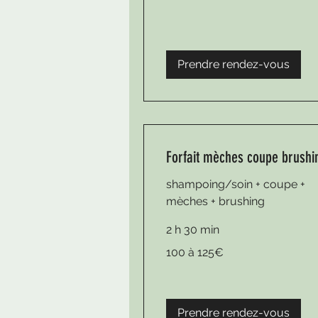
Prendre rendez-vous
Forfait mèches coupe brushi
shampoing/soin + coupe +
mèches + brushing
2 h 30 min
100
100 à 125€
à
125€
Prendre rendez-vous