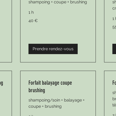
shampoing + coupe + brushing
s
c
1 h
1
40
40 €
euros
55
5
eu
Prendre rendez-vous
ng
Forfait balayage coupe
F
brushing
s
b
shampoing/soin + balayage +
tê
coupe + brushing
2 