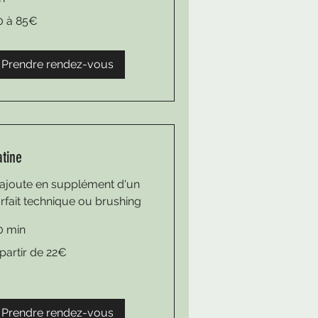
0 à 85€
€
Prendre rendez-vous
atine
'ajoute en supplément d'un
orfait technique ou brushing
0 min
 partir de 22€
tir
€
Prendre rendez-vous