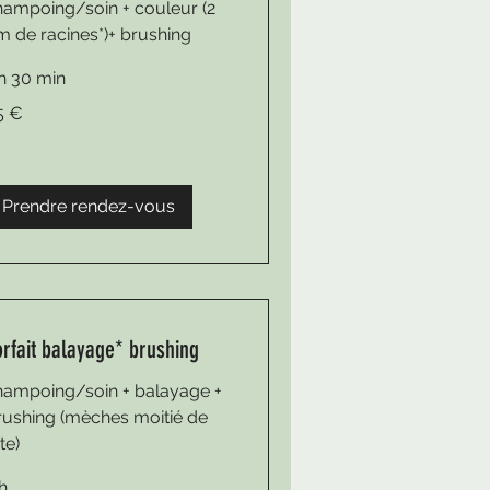
hampoing/soin + couleur (2
m de racines*)+ brushing
 h 30 min
5 €
ros
Prendre rendez-vous
orfait balayage* brushing
hampoing/soin + balayage +
rushing (mèches moitié de
te)
h