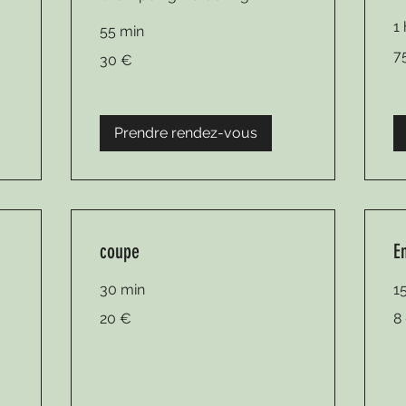
1
55 min
75
30
7
30 €
eu
euros
Prendre rendez-vous
coupe
E
30 min
1
20
8
20 €
8
euros
eu