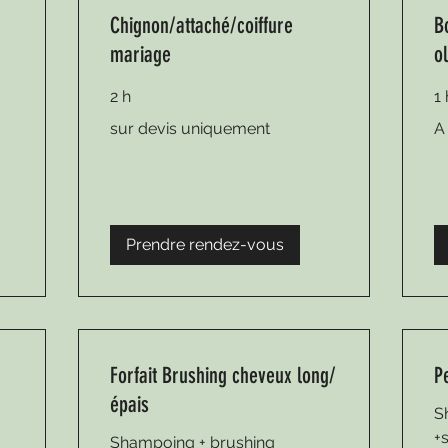
Chignon/attaché/coiffure
B
mariage
o
2 h
1
sur
A
sur devis uniquement
A
devis
par
uniquement
de
55
Prendre rendez-vous
Forfait Brushing cheveux long/
P
épais
S
+
Shampoing + brushing