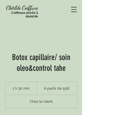
Clotilde Coiffure
Coiffeuse privée à
domic
ile
Botox capillaire/ soin
oleo&control tahe
A
partir
1 h 30 min
1
A partir de 55€
de
55€
3
0
Chez le client
m
i
n