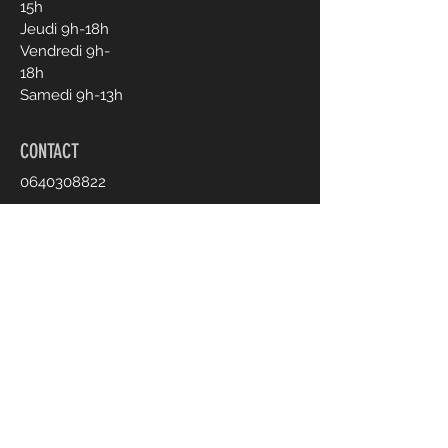
15h
Jeudi 9h-18h
Vendredi 9h-
18h
Samedi 9h-13h
CONTACT
0640308822
clotildelehouelleur@gmail.com
Prendre rendez-vous