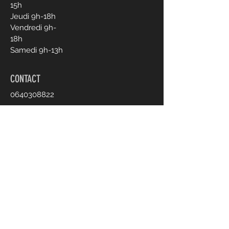
15h
Jeudi 9h-18h
Vendredi 9h-
18h
Samedi 9h-13h
CONTACT
0640308822
clotildelehouelleur@gmail.com
Prendre rendez-vous