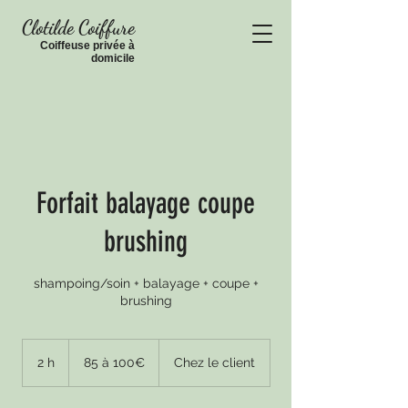
Clotilde Coiffure
Coiffeuse privée à
domic
ile
Forfait balayage coupe
brushing
shampoing/soin + balayage + coupe +
brushing
85
à
2 h
2
85 à 100€
Chez le client
100€
h